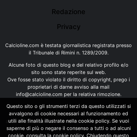
Redazione
Privacy
Calcioline.com è testata giornalistica registrata presso
il Tribunale di Rimini n. 1289/2009.
Alcune foto di questo blog e del relativo profilo e/o
sito sono state reperite sul web.
Ove fosse stato violato il diritto di copyright, prego i
proprietari di darne avviso alla mail
info@calcioline.com
per la relativa rimozione.
Questo sito o gli strumenti terzi da questo utilizzati si
Ogni testo e foto di proprietà di Calcioline.com non
avvalgono di cookie necessari al funzionamento ed
possono essere copiati o riprodotti, senza
utili alle finalità illustrate nella cookie policy. Se vuoi
autorizzazione, ai sensi della normativa n.29 del 2001.
saperne di più o negare il consenso a tutti o ad alcuni
cookie, consulta la cookie policy. Chiudendo questo