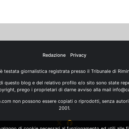
Redazione
Privacy
è testata giornalistica registrata presso il Tribunale di Rimi
i questo blog e del relativo profilo e/o sito sono state rep
opyright, prego i proprietari di darne avviso alla mail
info@ca
ne.com non possono essere copiati o riprodotti, senza autori
2001.
vvalgono di cookie necessari al funzionamento ed utili alle fin