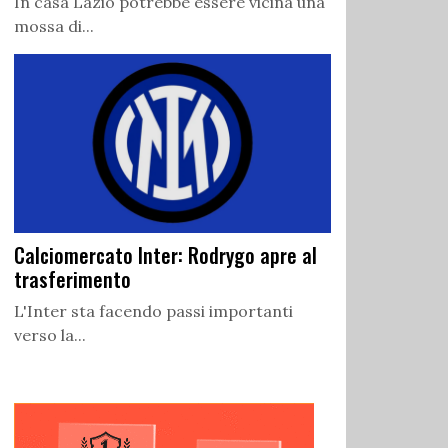
In casa Lazio potrebbe essere vicina una
mossa di...
Calciomercato Inter: Rodrygo apre al
trasferimento
L'Inter sta facendo passi importanti
verso la...