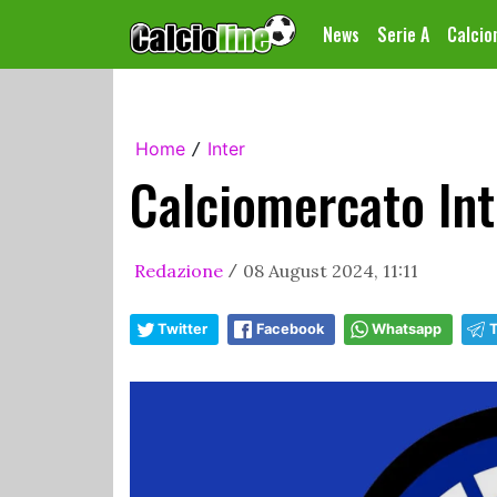
News
Serie A
Calci
Home
Inter
/
Calciomercato Int
Redazione
08 August 2024, 11:11
/
Twitter
Facebook
Whatsapp