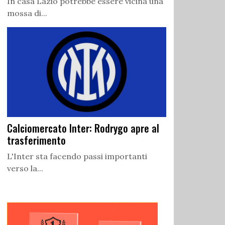
In casa Lazio potrebbe essere vicina una
mossa di...
Calciomercato Inter: Rodrygo apre al
trasferimento
L'Inter sta facendo passi importanti
verso la...