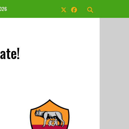
2026
ate!