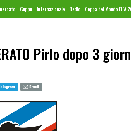
omercato
Coppe
Internazionale
Radio
Coppa del Mondo FIFA 
RATO Pirlo dopo 3 giorn
Telegram
Email