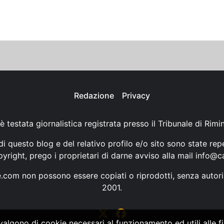
Redazione
Privacy
è testata giornalistica registrata presso il Tribunale di Rimi
i questo blog e del relativo profilo e/o sito sono state rep
opyright, prego i proprietari di darne avviso alla mail
info@ca
ne.com non possono essere copiati o riprodotti, senza autori
2001.
vvalgono di cookie necessari al funzionamento ed utili alle fin