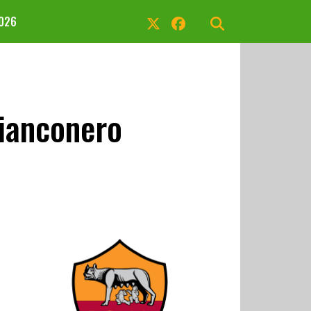
2026
bianconero