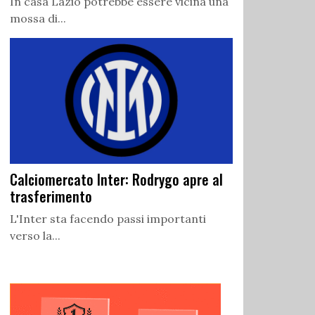
In casa Lazio potrebbe essere vicina una
mossa di...
Calciomercato Inter: Rodrygo apre al
trasferimento
L'Inter sta facendo passi importanti
verso la...