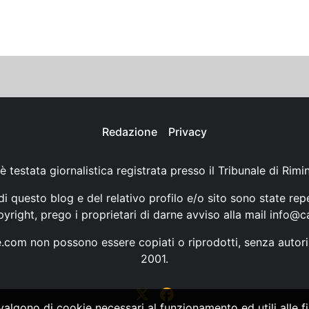
Redazione
Privacy
è testata giornalistica registrata presso il Tribunale di Rimi
i questo blog e del relativo profilo e/o sito sono state rep
opyright, prego i proprietari di darne avviso alla mail
info@ca
ne.com non possono essere copiati o riprodotti, senza autori
2001.
vvalgono di cookie necessari al funzionamento ed utili alle fin