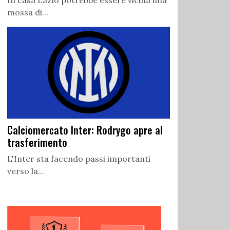
In casa Lazio potrebbe essere vicina una
mossa di...
Calciomercato Inter: Rodrygo apre al
trasferimento
L'Inter sta facendo passi importanti
verso la...