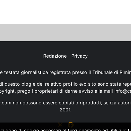
Redazione
Privacy
è testata giornalistica registrata presso il Tribunale di Rimi
i questo blog e del relativo profilo e/o sito sono state rep
opyright, prego i proprietari di darne avviso alla mail
info@ca
ne.com non possono essere copiati o riprodotti, senza autori
2001.
vvalgono di cookie necessari al funzionamento ed utili alle fin