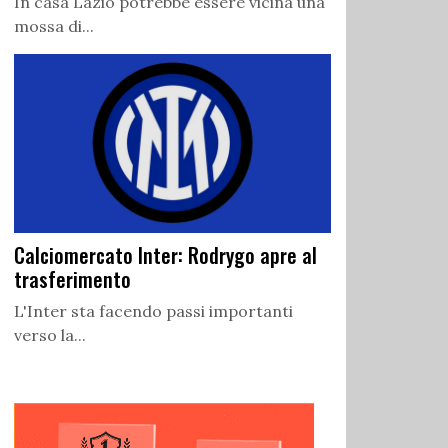
In casa Lazio potrebbe essere vicina una
mossa di...
Calciomercato Inter: Rodrygo apre al
trasferimento
L'Inter sta facendo passi importanti
verso la...