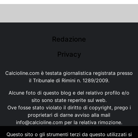
Redazione
Privacy
Calcioline.com è testata giornalistica registrata presso
il Tribunale di Rimini n. 1289/2009.
Alcune foto di questo blog e del relativo profilo e/o
sito sono state reperite sul web.
Ove fosse stato violato il diritto di copyright, prego i
proprietari di darne avviso alla mail
info@calcioline.com
per la relativa rimozione.
Questo sito o gli strumenti terzi da questo utilizzati si
Ogni testo e foto di proprietà di Calcioline.com non