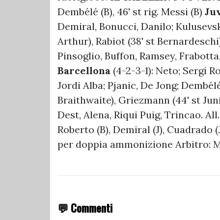
Dembélé (B), 46' st rig. Messi (B)
Ju
Demiral, Bonucci, Danilo; Kulusevsk
Arthur), Rabiot (38' st Bernardeschi)
Pinsoglio, Buffon, Ramsey, Frabotta,
Barcellona
(4-2-3-1): Neto; Sergi Ro
Jordi Alba; Pjanic, De Jong; Dembélé (
Braithwaite), Griezmann (44' st Juni
Dest, Alena, Riqui Puig, Trincao. Al
Roberto (B), Demiral (J), Cuadrado (J)
per doppia ammonizione Arbitro: M
💬 Commenti