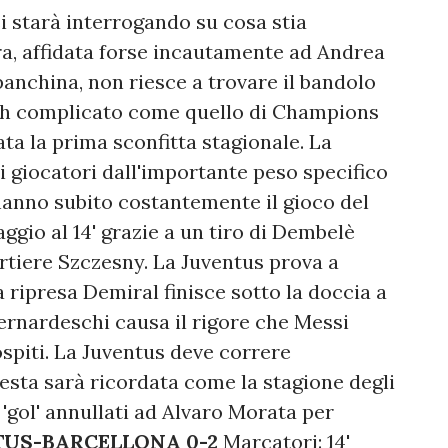
 starà interrogando su cosa stia
a, affidata forse incautamente ad Andrea
panchina, non riesce a trovare il bandolo
ch complicato come quello di Champions
ata la prima sconfitta stagionale. La
 giocatori dall'importante peso specifico
anno subito costantemente il gioco del
ggio al 14' grazie a un tiro di Dembelè
ortiere Szczesny. La Juventus prova a
a ripresa Demiral finisce sotto la doccia a
ernardeschi causa il rigore che Messi
ospiti. La Juventus deve correre
esta sarà ricordata come la stagione degli
e 'gol' annullati ad Alvaro Morata per
US-BARCELLONA 0-2
Marcatori: 14'