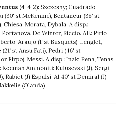
ventus
(4-4-2): Szczesny; Cuadrado,
i (30' st McKennie), Bentancur (38' st
, Chiesa; Morata, Dybala. A disp.:
 Portanova, De Winter, Riccio. All.: Pirlo
berto, Araujo (1' st Busquets), Lenglet,
21' st Ansu Fati), Pedri (46' st
or Firpo); Messi. A disp.: Inaki Pena, Tenas,
l.: Koeman Ammoniti: Kulusevski (J), Sergi
, Rabiot (J) Espulsi: Al 40' st Demiral (J)
akkelie (Olanda)