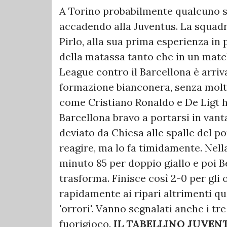
A Torino probabilmente qualcuno si
accadendo alla Juventus. La squadr
Pirlo, alla sua prima esperienza in 
della matassa tanto che in un mat
League contro il Barcellona è arriv
formazione bianconera, senza molti
come Cristiano Ronaldo e De Ligt h
Barcellona bravo a portarsi in vanta
deviato da Chiesa alle spalle del p
reagire, ma lo fa timidamente. Nell
minuto 85 per doppio giallo e poi B
trasforma. Finisce così 2-0 per gli 
rapidamente ai ripari altrimenti qu
'orrori'. Vanno segnalati anche i tr
fuorigioco.
IL TABELLINO
JUVENT