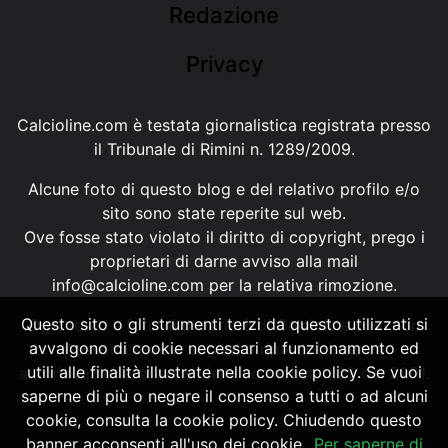
Redazione
Privacy
Calcioline.com è testata giornalistica registrata presso
il Tribunale di Rimini n. 1289/2009.
Alcune foto di questo blog e del relativo profilo e/o
sito sono state reperite sul web.
Ove fosse stato violato il diritto di copyright, prego i
proprietari di darne avviso alla mail
info@calcioline.com
per la relativa rimozione.
Questo sito o gli strumenti terzi da questo utilizzati si
Ogni testo e foto di proprietà di Calcioline.com non
avvalgono di cookie necessari al funzionamento ed
possono essere copiati o riprodotti, senza
utili alle finalità illustrate nella cookie policy. Se vuoi
autorizzazione, ai sensi della normativa n.29 del 2001.
saperne di più o negare il consenso a tutti o ad alcuni
cookie, consulta la cookie policy. Chiudendo questo
banner acconsenti all'uso dei cookie.
Per saperne di