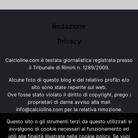
Redazione
Privacy
Calcioline.com è testata giornalistica registrata presso
il Tribunale di Rimini n. 1289/2009.
Alcune foto di questo blog e del relativo profilo e/o
sito sono state reperite sul web.
Ove fosse stato violato il diritto di copyright, prego i
proprietari di darne avviso alla mail
info@calcioline.com
per la relativa rimozione.
Questo sito o gli strumenti terzi da questo utilizzati si
Ogni testo e foto di proprietà di Calcioline.com non
avvalgono di cookie necessari al funzionamento ed
possono essere copiati o riprodotti, senza
utili alle finalità illustrate nella cookie policy. Se vuoi
autorizzazione, ai sensi della normativa n.29 del 2001.