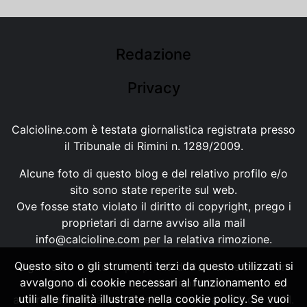
Redazione
Privacy
Calcioline.com è testata giornalistica registrata presso
il Tribunale di Rimini n. 1289/2009.
Alcune foto di questo blog e del relativo profilo e/o
sito sono state reperite sul web.
Ove fosse stato violato il diritto di copyright, prego i
proprietari di darne avviso alla mail
info@calcioline.com
per la relativa rimozione.
Questo sito o gli strumenti terzi da questo utilizzati si
Ogni testo e foto di proprietà di Calcioline.com non
avvalgono di cookie necessari al funzionamento ed
possono essere copiati o riprodotti, senza
utili alle finalità illustrate nella cookie policy. Se vuoi
autorizzazione, ai sensi della normativa n.29 del 2001.