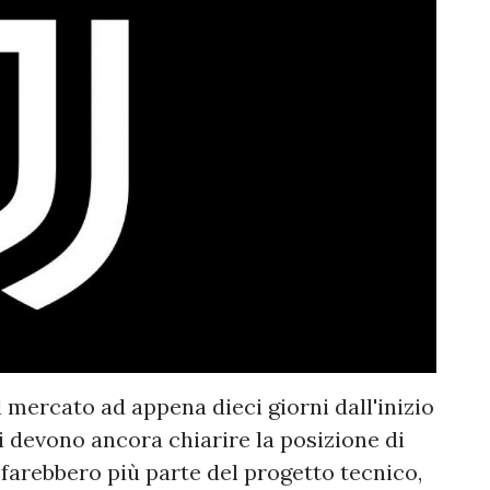
 mercato ad appena dieci giorni dall'inizio
i devono ancora chiarire la posizione di
 farebbero più parte del progetto tecnico,