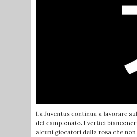
La Juventus continua a lavorare sul
del campionato. I vertici bianconer
alcuni giocatori della rosa che non