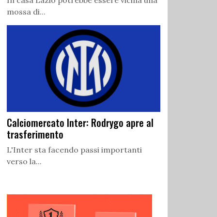
In casa Lazio potrebbe essere vicina una
mossa di...
Calciomercato Inter: Rodrygo apre al
trasferimento
L'Inter sta facendo passi importanti
verso la...