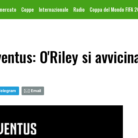
omercato
Coppe
Internazionale
Radio
Coppa del Mondo FIFA 
ntus: O'Riley si avvicin
Telegram
Email