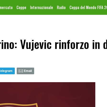
omercato
Coppe
Internazionale
Radio
Coppa del Mondo FIFA 
no: Vujevic rinforzo in 
Telegram
Email