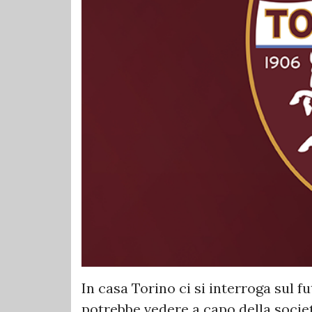
In casa Torino ci si interroga sul fu
potrebbe vedere a capo della societ