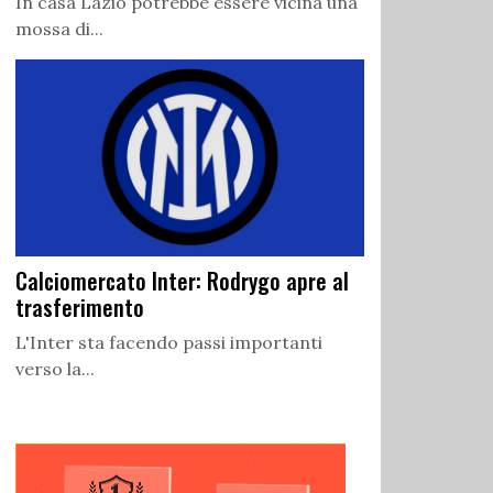
In casa Lazio potrebbe essere vicina una
mossa di...
Calciomercato Inter: Rodrygo apre al
trasferimento
L'Inter sta facendo passi importanti
verso la...