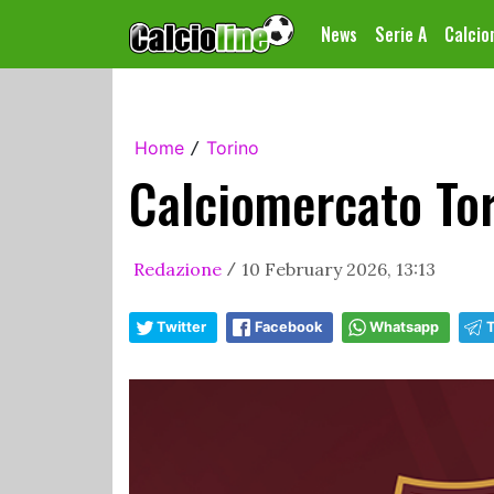
News
Serie A
Calci
Home
Torino
/
Calciomercato Tori
Redazione
10 February 2026, 13:13
/
Twitter
Facebook
Whatsapp