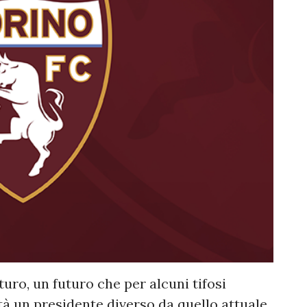
turo, un futuro che per alcuni tifosi
à un presidente diverso da quello attuale.