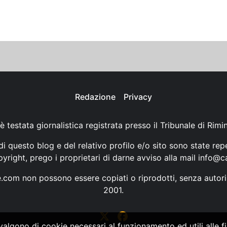
Redazione
Privacy
è testata giornalistica registrata presso il Tribunale di Rimi
i questo blog e del relativo profilo e/o sito sono state rep
opyright, prego i proprietari di darne avviso alla mail
info@ca
ne.com non possono essere copiati o riprodotti, senza autori
2001.
vvalgono di cookie necessari al funzionamento ed utili alle fin