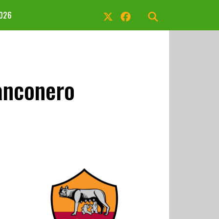
2026
ianconero