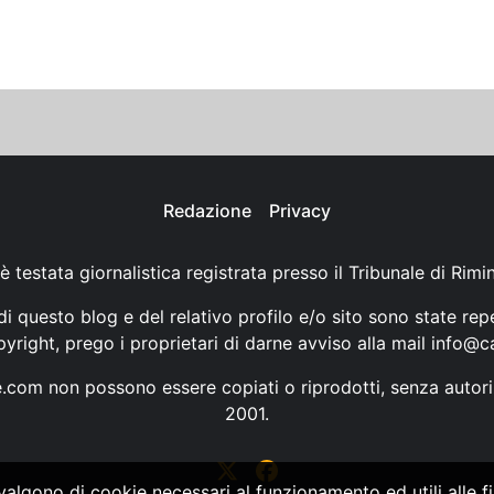
Redazione
Privacy
è testata giornalistica registrata presso il Tribunale di Rimi
i questo blog e del relativo profilo e/o sito sono state rep
opyright, prego i proprietari di darne avviso alla mail
info@ca
ne.com non possono essere copiati o riprodotti, senza autori
2001.
vvalgono di cookie necessari al funzionamento ed utili alle fin