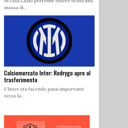
In casa Lazio potrebbe essere vicina una
mossa di...
Calciomercato Inter: Rodrygo apre al
trasferimento
L'Inter sta facendo passi importanti
verso la...