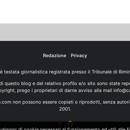
Redazione
Privacy
è testata giornalistica registrata presso il Tribunale di Rimi
i questo blog e del relativo profilo e/o sito sono state rep
opyright, prego i proprietari di darne avviso alla mail
info@ca
ne.com non possono essere copiati o riprodotti, senza autori
2001.
vvalgono di cookie necessari al funzionamento ed utili alle fin