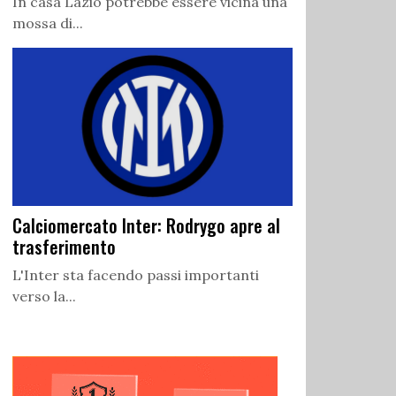
In casa Lazio potrebbe essere vicina una
mossa di...
Calciomercato Inter: Rodrygo apre al
trasferimento
L'Inter sta facendo passi importanti
verso la...