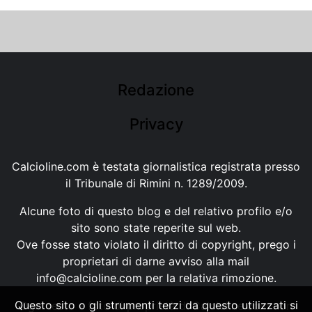
Redazione
Privacy
Calcioline.com è testata giornalistica registrata presso
il Tribunale di Rimini n. 1289/2009.
Alcune foto di questo blog e del relativo profilo e/o
sito sono state reperite sul web.
Ove fosse stato violato il diritto di copyright, prego i
proprietari di darne avviso alla mail
info@calcioline.com
per la relativa rimozione.
Questo sito o gli strumenti terzi da questo utilizzati si
Ogni testo e foto di proprietà di Calcioline.com non