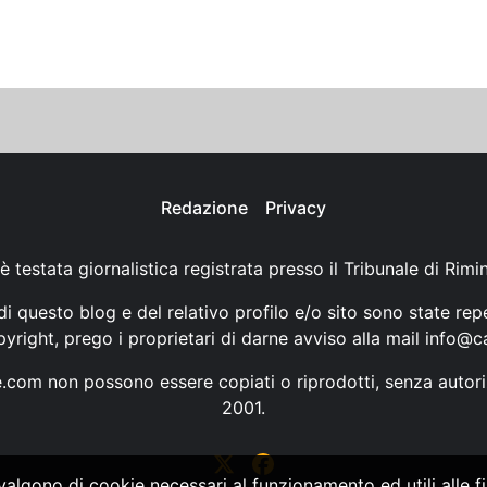
Redazione
Privacy
è testata giornalistica registrata presso il Tribunale di Rimi
i questo blog e del relativo profilo e/o sito sono state rep
opyright, prego i proprietari di darne avviso alla mail
info@ca
ne.com non possono essere copiati o riprodotti, senza autori
2001.
vvalgono di cookie necessari al funzionamento ed utili alle fin