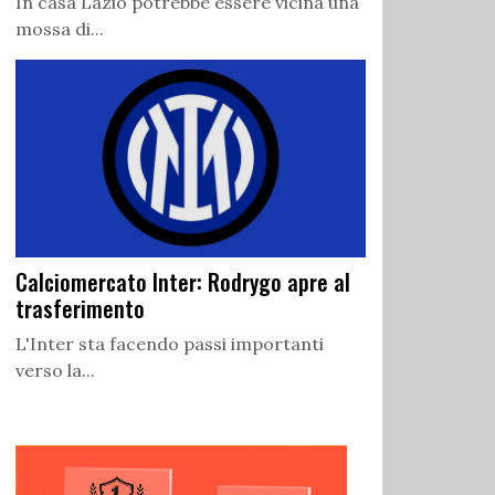
In casa Lazio potrebbe essere vicina una
mossa di...
Calciomercato Inter: Rodrygo apre al
trasferimento
L'Inter sta facendo passi importanti
verso la...