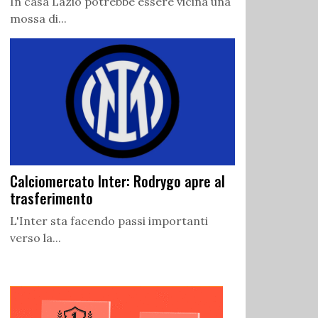
In casa Lazio potrebbe essere vicina una
mossa di...
Calciomercato Inter: Rodrygo apre al
trasferimento
L'Inter sta facendo passi importanti
verso la...