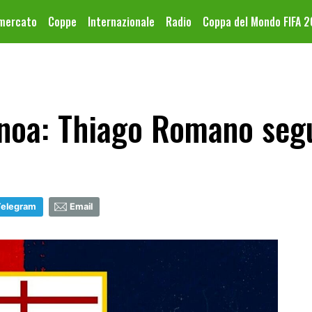
omercato
Coppe
Internazionale
Radio
Coppa del Mondo FIFA 
noa: Thiago Romano segu
Telegram
Email