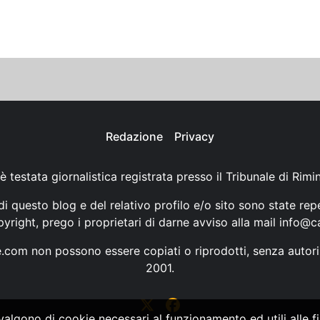
Redazione
Privacy
è testata giornalistica registrata presso il Tribunale di Rimi
i questo blog e del relativo profilo e/o sito sono state rep
opyright, prego i proprietari di darne avviso alla mail
info@ca
ne.com non possono essere copiati o riprodotti, senza autori
2001.
vvalgono di cookie necessari al funzionamento ed utili alle fin