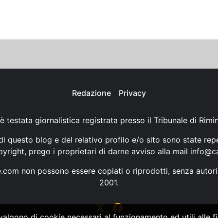
Redazione
Privacy
è testata giornalistica registrata presso il Tribunale di Rimi
i questo blog e del relativo profilo e/o sito sono state rep
opyright, prego i proprietari di darne avviso alla mail
info@ca
ne.com non possono essere copiati o riprodotti, senza autori
2001.
vvalgono di cookie necessari al funzionamento ed utili alle fin