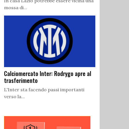
In casa Lazio potrebbe essere vicina una
mossa di...
Calciomercato Inter: Rodrygo apre al
trasferimento
L'Inter sta facendo passi importanti
verso la...