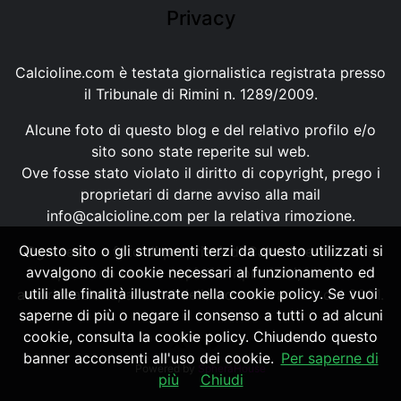
Privacy
Calcioline.com è testata giornalistica registrata presso
il Tribunale di Rimini n. 1289/2009.
Alcune foto di questo blog e del relativo profilo e/o
sito sono state reperite sul web.
Ove fosse stato violato il diritto di copyright, prego i
proprietari di darne avviso alla mail
info@calcioline.com
per la relativa rimozione.
Questo sito o gli strumenti terzi da questo utilizzati si
Ogni testo e foto di proprietà di Calcioline.com non
avvalgono di cookie necessari al funzionamento ed
possono essere copiati o riprodotti, senza
utili alle finalità illustrate nella cookie policy. Se vuoi
autorizzazione, ai sensi della normativa n.29 del 2001.
saperne di più o negare il consenso a tutti o ad alcuni
cookie, consulta la cookie policy. Chiudendo questo
banner acconsenti all'uso dei cookie.
Per saperne di
Powered by
SpheraHouse
più
Chiudi