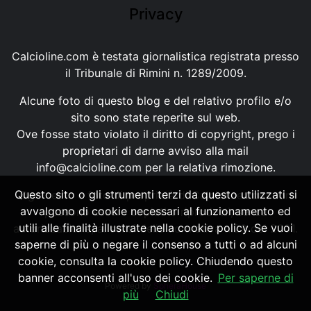
Privacy
Calcioline.com è testata giornalistica registrata presso
il Tribunale di Rimini n. 1289/2009.
Alcune foto di questo blog e del relativo profilo e/o
sito sono state reperite sul web.
Ove fosse stato violato il diritto di copyright, prego i
proprietari di darne avviso alla mail
info@calcioline.com
per la relativa rimozione.
Questo sito o gli strumenti terzi da questo utilizzati si
Ogni testo e foto di proprietà di Calcioline.com non
avvalgono di cookie necessari al funzionamento ed
possono essere copiati o riprodotti, senza
utili alle finalità illustrate nella cookie policy. Se vuoi
autorizzazione, ai sensi della normativa n.29 del 2001.
saperne di più o negare il consenso a tutti o ad alcuni
cookie, consulta la cookie policy. Chiudendo questo
banner acconsenti all'uso dei cookie.
Per saperne di
Powered by
SpheraHouse
più
Chiudi