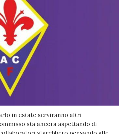
rlo in estate serviranno altri
 Commisso sta ancora aspettando di
i collaboratori starebbero pensando alle