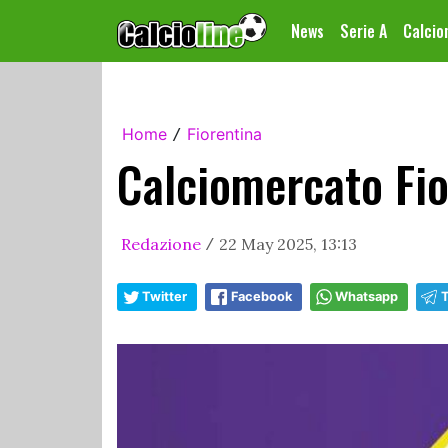
News
Serie A
Calci
Home
Fiorentina
/
Calciomercato Fio
Redazione
22 May 2025, 13:13
/
Twitter
Facebook
Whatsapp