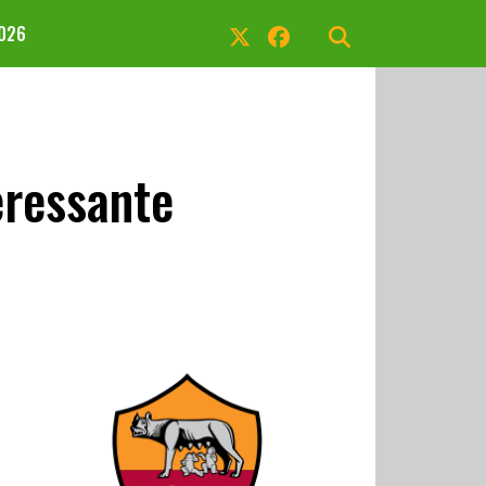
2026
eressante