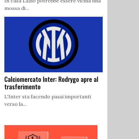
In casa Lazio potrebbe essere vicina una
mossa di...
Calciomercato Inter: Rodrygo apre al
trasferimento
L'Inter sta facendo passi importanti
verso la...