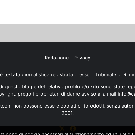
Redazione
Privacy
è testata giornalistica registrata presso il Tribunale di Rimi
i questo blog e del relativo profilo e/o sito sono state rep
opyright, prego i proprietari di darne avviso alla mail
info@ca
ne.com non possono essere copiati o riprodotti, senza autori
2001.
vvalgono di cookie necessari al funzionamento ed utili alle fin