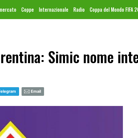
omercato
Coppe
Internazionale
Radio
Coppa del Mondo FIFA 
rentina: Simic nome int
Telegram
Email