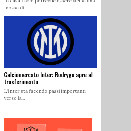
In casa Lazio potrebbe essere vicina una
mossa di...
Calciomercato Inter: Rodrygo apre al
trasferimento
L'Inter sta facendo passi importanti
verso la...