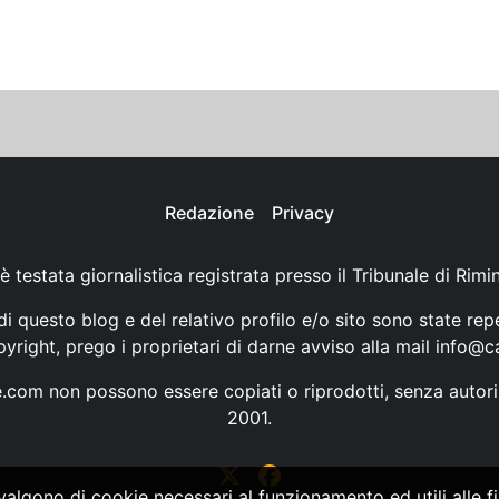
Redazione
Privacy
è testata giornalistica registrata presso il Tribunale di Rimi
i questo blog e del relativo profilo e/o sito sono state rep
opyright, prego i proprietari di darne avviso alla mail
info@ca
ne.com non possono essere copiati o riprodotti, senza autori
2001.
vvalgono di cookie necessari al funzionamento ed utili alle fin