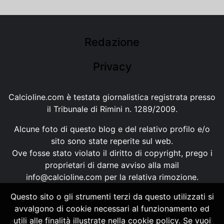
Redazione
Privacy
Calcioline.com è testata giornalistica registrata presso
il Tribunale di Rimini n. 1289/2009.
Alcune foto di questo blog e del relativo profilo e/o
sito sono state reperite sul web.
Ove fosse stato violato il diritto di copyright, prego i
proprietari di darne avviso alla mail
info@calcioline.com
per la relativa rimozione.
Questo sito o gli strumenti terzi da questo utilizzati si
Ogni testo e foto di proprietà di Calcioline.com non
avvalgono di cookie necessari al funzionamento ed
possono essere copiati o riprodotti, senza
utili alle finalità illustrate nella cookie policy. Se vuoi
autorizzazione, ai sensi della normativa n.29 del 2001.