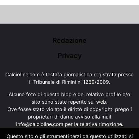
Redazione
Privacy
Calcioline.com è testata giornalistica registrata presso
il Tribunale di Rimini n. 1289/2009.
Alcune foto di questo blog e del relativo profilo e/o
sito sono state reperite sul web.
Ove fosse stato violato il diritto di copyright, prego i
proprietari di darne avviso alla mail
info@calcioline.com
per la relativa rimozione.
Questo sito o gli strumenti terzi da questo utilizzati si
Ogni testo e foto di proprietà di Calcioline.com non