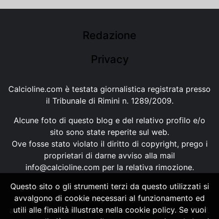
Redazione
Privacy
Calcioline.com è testata giornalistica registrata presso
il Tribunale di Rimini n. 1289/2009.
Alcune foto di questo blog e del relativo profilo e/o
sito sono state reperite sul web.
Ove fosse stato violato il diritto di copyright, prego i
proprietari di darne avviso alla mail
info@calcioline.com
per la relativa rimozione.
Questo sito o gli strumenti terzi da questo utilizzati si
Ogni testo e foto di proprietà di Calcioline.com non
avvalgono di cookie necessari al funzionamento ed
possono essere copiati o riprodotti, senza
utili alle finalità illustrate nella cookie policy. Se vuoi
autorizzazione, ai sensi della normativa n.29 del 2001.