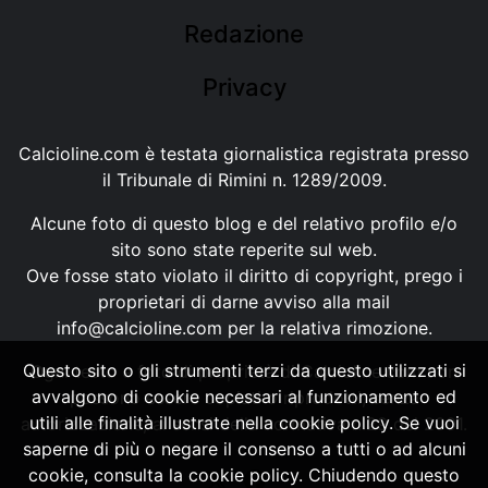
Redazione
Privacy
Calcioline.com è testata giornalistica registrata presso
il Tribunale di Rimini n. 1289/2009.
Alcune foto di questo blog e del relativo profilo e/o
sito sono state reperite sul web.
Ove fosse stato violato il diritto di copyright, prego i
proprietari di darne avviso alla mail
info@calcioline.com
per la relativa rimozione.
Questo sito o gli strumenti terzi da questo utilizzati si
Ogni testo e foto di proprietà di Calcioline.com non
avvalgono di cookie necessari al funzionamento ed
possono essere copiati o riprodotti, senza
utili alle finalità illustrate nella cookie policy. Se vuoi
autorizzazione, ai sensi della normativa n.29 del 2001.
saperne di più o negare il consenso a tutti o ad alcuni
cookie, consulta la cookie policy. Chiudendo questo