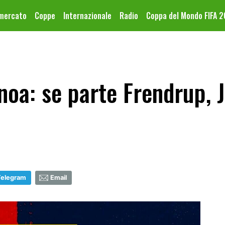
omercato
Coppe
Internazionale
Radio
Coppa del Mondo FIFA 
oa: se parte Frendrup, 
Telegram
Email