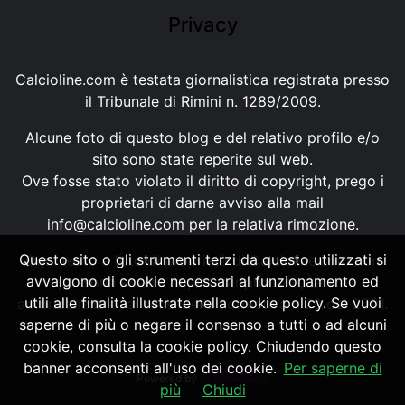
Privacy
Calcioline.com è testata giornalistica registrata presso
il Tribunale di Rimini n. 1289/2009.
Alcune foto di questo blog e del relativo profilo e/o
sito sono state reperite sul web.
Ove fosse stato violato il diritto di copyright, prego i
proprietari di darne avviso alla mail
info@calcioline.com
per la relativa rimozione.
Questo sito o gli strumenti terzi da questo utilizzati si
Ogni testo e foto di proprietà di Calcioline.com non
avvalgono di cookie necessari al funzionamento ed
possono essere copiati o riprodotti, senza
utili alle finalità illustrate nella cookie policy. Se vuoi
autorizzazione, ai sensi della normativa n.29 del 2001.
saperne di più o negare il consenso a tutti o ad alcuni
cookie, consulta la cookie policy. Chiudendo questo
banner acconsenti all'uso dei cookie.
Per saperne di
Powered by
SpheraHouse
più
Chiudi