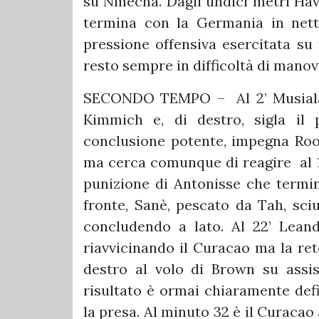
su Nmecha. Dagli undici metri Have
termina con la Germania in nett
pressione offensiva esercitata su
resto sempre in difficoltà di mano
SECONDO TEMPO – Al 2’ Musiala 
Kimmich e, di destro, sigla il
conclusione potente, impegna Roo
ma cerca comunque di reagire al 1
punizione di Antonisse che termin
fronte, Sanè, pescato da Tah, sci
concludendo a lato. Al 22’ Leand
riavvicinando il Curacao ma la ret
destro al volo di Brown su assis
risultato è ormai chiaramente def
la presa. Al minuto 32 è il Curacao