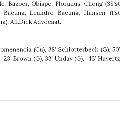
, Bazoer, Obispo, Floranus, Chong (38’st
o Bacuna, Leandro Bacuna, Hansen (1’st
ha). All.Dick Advocaat.
Comenencia (Cu), 38’ Schlotterbeck (G), 50’
G), 23’ Brown (G), 33’ Undav (G), 43’ Havertz