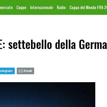
omercato
Coppe
Internazionale
Radio
Coppa del Mondo FIFA 
E: settebello della Germ
Telegram
Email