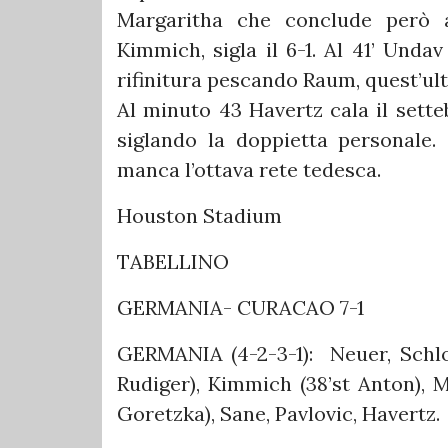
Margaritha che conclude però a
Kimmich, sigla il 6-1. Al 41’ Unda
rifinitura pescando Raum, quest’ul
Al minuto 43 Havertz cala il sette
siglando la doppietta personale.
manca l’ottava rete tedesca.
Houston Stadium
TABELLINO
GERMANIA- CURACAO 7-1
GERMANIA (4-2-3-1): Neuer, Schlo
Rudiger), Kimmich (38’st Anton), M
Goretzka), Sane, Pavlovic, Havertz.