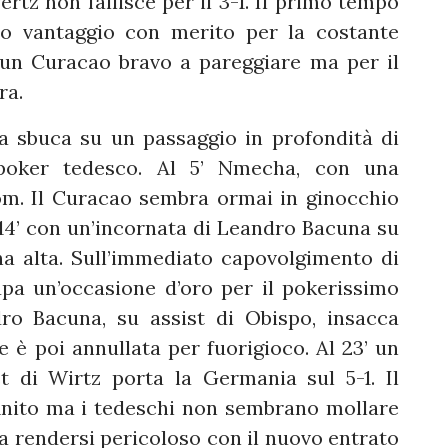
rtz non fallisce per il 3-1. Il primo tempo
o vantaggio con merito per la costante
 un Curacao bravo a pareggiare ma per il
vra.
sbuca su un passaggio in profondità di
 poker tedesco. Al 5’ Nmecha, con una
m. Il Curacao sembra ormai in ginocchio
4’ con un’incornata di Leandro Bacuna su
a alta. Sull’immediato capovolgimento di
upa un’occasione d’oro per il pokerissimo
ro Bacuna, su assist di Obispo, insacca
e è poi annullata per fuorigioco. Al 23’ un
t di Wirtz porta la Germania sul 5-1. Il
inito ma i tedeschi non sembrano mollare
 a rendersi pericoloso con il nuovo entrato