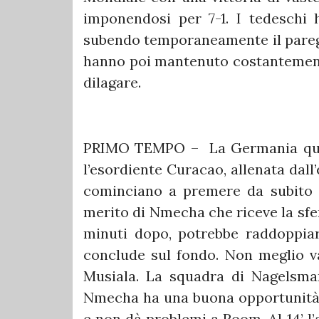
imponendosi per 7-1. I tedeschi 
subendo temporaneamente il pareg
hanno poi mantenuto costantemente
dilagare.
PRIMO TEMPO – La Germania quat
l’esordiente Curacao, allenata dall
cominciano a premere da subito e
merito di Nmecha che riceve la sfe
minuti dopo, potrebbe raddoppiar
conclude sul fondo. Non meglio va
Musiala. La squadra di Nagelsman
Nmecha ha una buona opportunità p
e non dà problemi a Room. Al 14’ l