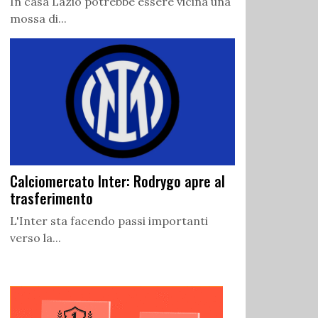
In casa Lazio potrebbe essere vicina una
mossa di...
Calciomercato Inter: Rodrygo apre al
trasferimento
L'Inter sta facendo passi importanti
verso la...