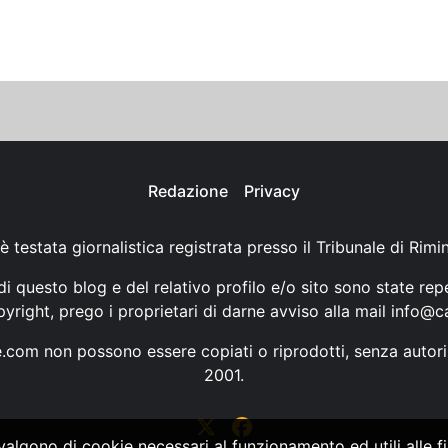
Redazione
Privacy
è testata giornalistica registrata presso il Tribunale di Rimi
i questo blog e del relativo profilo e/o sito sono state rep
opyright, prego i proprietari di darne avviso alla mail
info@ca
ne.com non possono essere copiati o riprodotti, senza autori
2001.
vvalgono di cookie necessari al funzionamento ed utili alle fin