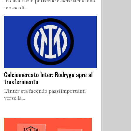
In casa Lazio potrebbe essere vicina una
mossa di...
Calciomercato Inter: Rodrygo apre al
trasferimento
L'Inter sta facendo passi importanti
verso la...