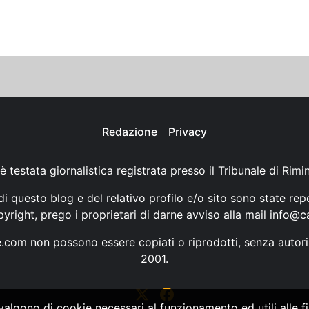
Redazione
Privacy
è testata giornalistica registrata presso il Tribunale di Rimi
i questo blog e del relativo profilo e/o sito sono state rep
opyright, prego i proprietari di darne avviso alla mail
info@ca
ne.com non possono essere copiati o riprodotti, senza autori
2001.
vvalgono di cookie necessari al funzionamento ed utili alle fin