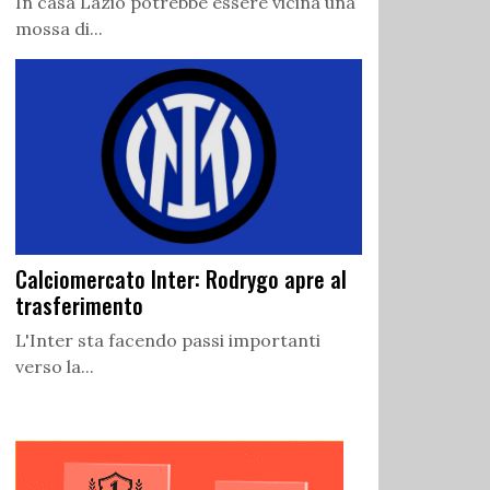
In casa Lazio potrebbe essere vicina una
mossa di...
Calciomercato Inter: Rodrygo apre al
trasferimento
L'Inter sta facendo passi importanti
verso la...