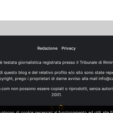
Redazione
Privacy
è testata giornalistica registrata presso il Tribunale di Rimi
i questo blog e del relativo profilo e/o sito sono state rep
opyright, prego i proprietari di darne avviso alla mail
info@ca
ne.com non possono essere copiati o riprodotti, senza autori
2001.
vvalgono di cookie necessari al funzionamento ed utili alle fin