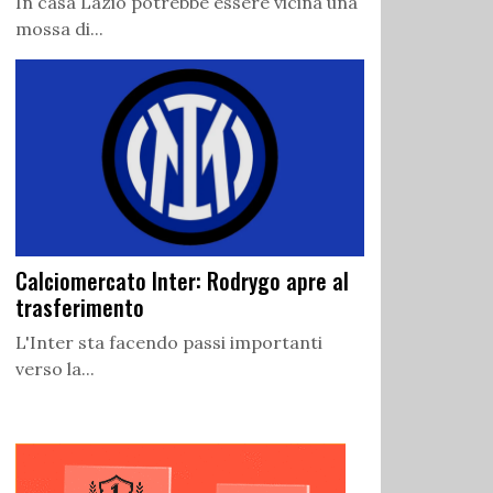
In casa Lazio potrebbe essere vicina una
mossa di...
Calciomercato Inter: Rodrygo apre al
trasferimento
L'Inter sta facendo passi importanti
verso la...