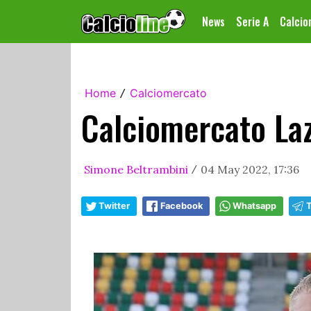
News
Serie A
Calci
Home
Calciomercato
/
Calciomercato Laz
Simone Beltrambini
04 May 2022, 17:36
/
Twitter
Facebook
Whatsapp