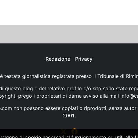
Redazione
Privacy
è testata giornalistica registrata presso il Tribunale di Rimi
i questo blog e del relativo profilo e/o sito sono state rep
opyright, prego i proprietari di darne avviso alla mail
info@ca
ne.com non possono essere copiati o riprodotti, senza autori
2001.
vvalgono di cookie necessari al funzionamento ed utili alle fin