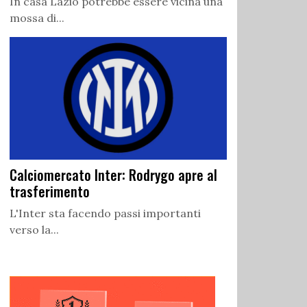
In casa Lazio potrebbe essere vicina una
mossa di...
Calciomercato Inter: Rodrygo apre al
trasferimento
L'Inter sta facendo passi importanti
verso la...