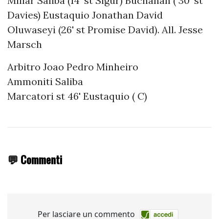
Millar Saliba (14' st Sigur) Buchanan ( 30' st
Davies) Eustaquio Jonathan David
Oluwaseyi (26' st Promise David). All. Jesse
Marsch
Arbitro Joao Pedro Minheiro
Ammoniti Saliba
Marcatori st 46' Eustaquio ( C)
💬 Commenti