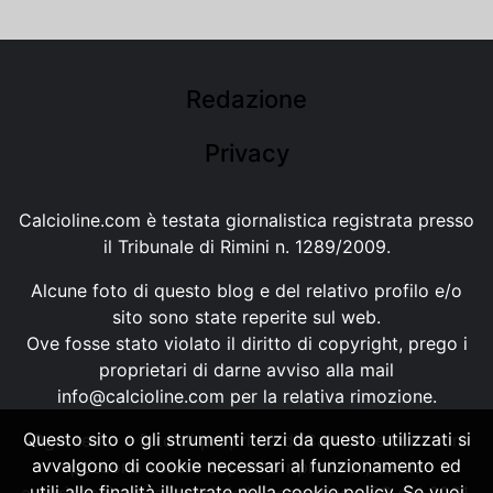
Redazione
Privacy
Calcioline.com è testata giornalistica registrata presso
il Tribunale di Rimini n. 1289/2009.
Alcune foto di questo blog e del relativo profilo e/o
sito sono state reperite sul web.
Ove fosse stato violato il diritto di copyright, prego i
proprietari di darne avviso alla mail
info@calcioline.com
per la relativa rimozione.
Questo sito o gli strumenti terzi da questo utilizzati si
Ogni testo e foto di proprietà di Calcioline.com non
avvalgono di cookie necessari al funzionamento ed
possono essere copiati o riprodotti, senza
utili alle finalità illustrate nella cookie policy. Se vuoi