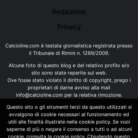
Redazione
Privacy
Calcioline.com è testata giornalistica registrata presso
il Tribunale di Rimini n. 1289/2009.
Alcune foto di questo blog e del relativo profilo e/o
sito sono state reperite sul web.
Ove fosse stato violato il diritto di copyright, prego i
proprietari di darne avviso alla mail
info@calcioline.com
per la relativa rimozione.
Questo sito o gli strumenti terzi da questo utilizzati si
Ogni testo e foto di proprietà di Calcioline.com non
avvalgono di cookie necessari al funzionamento ed
possono essere copiati o riprodotti, senza
utili alle finalità illustrate nella cookie policy. Se vuoi
autorizzazione, ai sensi della normativa n.29 del 2001.
saperne di più o negare il consenso a tutti o ad alcuni
cookie, consulta la cookie policy. Chiudendo questo