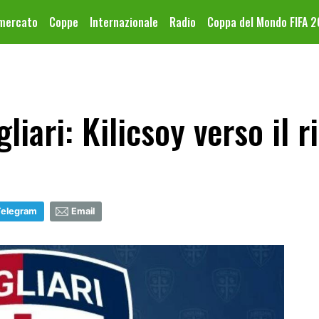
omercato
Coppe
Internazionale
Radio
Coppa del Mondo FIFA 
iari: Kilicsoy verso il r
Telegram
Email