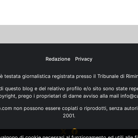
Redazione
Privacy
è testata giornalistica registrata presso il Tribunale di Rimi
i questo blog e del relativo profilo e/o sito sono state rep
opyright, prego i proprietari di darne avviso alla mail
info@ca
ne.com non possono essere copiati o riprodotti, senza autori
2001.
vvalgono di cookie necessari al funzionamento ed utili alle fin