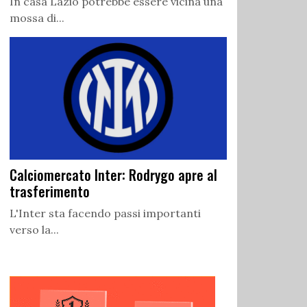
In casa Lazio potrebbe essere vicina una
mossa di...
Calciomercato Inter: Rodrygo apre al
trasferimento
L'Inter sta facendo passi importanti
verso la...