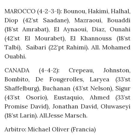
MAROCCO (4-2-3-1): Bounou, Hakimi, Halhal,
Diop (42’st Saadane), Mazraoui, Bouaddi
(18’st Amrabat), El Aynaoui, Diaz, Ounahi
(42’st El Mourabet), El Khannouss (18’st
Talbi), Saibari (22’pt Rahimi). All. Mohamed
Ouabhi.
CANADA (4-4-2): Crepeau, Johnston,
Bombito, De Fougerolles, Laryea (33’st
Shaffelburg), Buchanan (43’st Nelson), Sigur
(43’st Osorio), Eustaquio, Ahmed (33’st
Promise David), Jonathan David, Oluwaseyi
(18’st Larin). All.Jesse Marsch.
Arbitro: Michael Oliver (Francia)