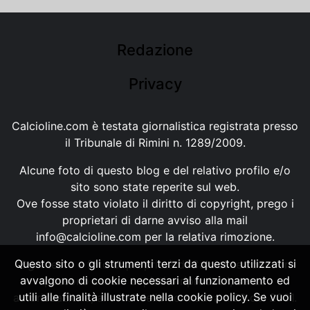
Redazione
Privacy
Calcioline.com è testata giornalistica registrata presso
il Tribunale di Rimini n. 1289/2009.
Alcune foto di questo blog e del relativo profilo e/o
sito sono state reperite sul web.
Ove fosse stato violato il diritto di copyright, prego i
proprietari di darne avviso alla mail
info@calcioline.com
per la relativa rimozione.
Questo sito o gli strumenti terzi da questo utilizzati si
Ogni testo e foto di proprietà di Calcioline.com non
avvalgono di cookie necessari al funzionamento ed
possono essere copiati o riprodotti, senza
utili alle finalità illustrate nella cookie policy. Se vuoi
autorizzazione, ai sensi della normativa n.29 del 2001.