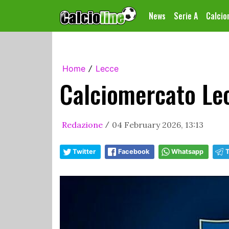
News
Serie A
Calci
Home
Lecce
/
Calciomercato Lec
Redazione
04 February 2026, 13:13
/
Twitter
Facebook
Whatsapp