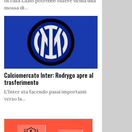
In casa Lazio potrebbe essere vicina una
mossa di...
Calciomercato Inter: Rodrygo apre al
trasferimento
L'Inter sta facendo passi importanti
verso la...