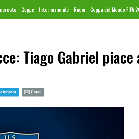
omercato
Coppe
Internazionale
Radio
Coppa del Mondo FIFA 
ce: Tiago Gabriel piace a
Telegram
Email