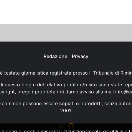
Redazione
Privacy
è testata giornalistica registrata presso il Tribunale di Rimi
i questo blog e del relativo profilo e/o sito sono state rep
opyright, prego i proprietari di darne avviso alla mail
info@ca
ne.com non possono essere copiati o riprodotti, senza autori
2001.
vvalgono di cookie necessari al funzionamento ed utili alle fin