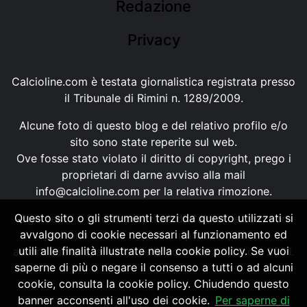
Redazione
Privacy
Calcioline.com è testata giornalistica registrata presso
il Tribunale di Rimini n. 1289/2009.
Alcune foto di questo blog e del relativo profilo e/o
sito sono state reperite sul web.
Ove fosse stato violato il diritto di copyright, prego i
proprietari di darne avviso alla mail
info@calcioline.com
per la relativa rimozione.
Questo sito o gli strumenti terzi da questo utilizzati si
Ogni testo e foto di proprietà di Calcioline.com non
avvalgono di cookie necessari al funzionamento ed
possono essere copiati o riprodotti, senza
utili alle finalità illustrate nella cookie policy. Se vuoi
autorizzazione, ai sensi della normativa n.29 del 2001.
saperne di più o negare il consenso a tutti o ad alcuni
cookie, consulta la cookie policy. Chiudendo questo
banner acconsenti all'uso dei cookie.
Per saperne di