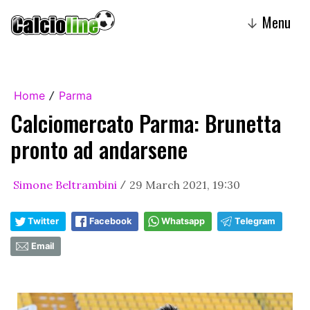
Menu
↓
Home
Parma
/
Calciomercato Parma: Brunetta
pronto ad andarsene
Simone Beltrambini
29 March 2021, 19:30
/
Twitter
Facebook
Whatsapp
Telegram
Email