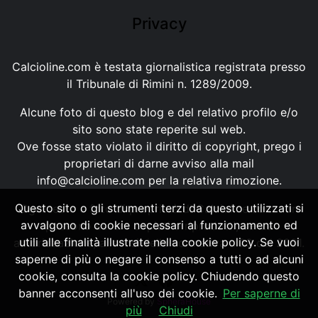
Privacy
Calcioline.com è testata giornalistica registrata presso
il Tribunale di Rimini n. 1289/2009.
Alcune foto di questo blog e del relativo profilo e/o
sito sono state reperite sul web.
Ove fosse stato violato il diritto di copyright, prego i
proprietari di darne avviso alla mail
info@calcioline.com
per la relativa rimozione.
Questo sito o gli strumenti terzi da questo utilizzati si
Ogni testo e foto di proprietà di Calcioline.com non
avvalgono di cookie necessari al funzionamento ed
possono essere copiati o riprodotti, senza
utili alle finalità illustrate nella cookie policy. Se vuoi
autorizzazione, ai sensi della normativa n.29 del 2001.
saperne di più o negare il consenso a tutti o ad alcuni
cookie, consulta la cookie policy. Chiudendo questo
banner acconsenti all'uso dei cookie.
Per saperne di
Powered by
SpheraHouse
più
Chiudi