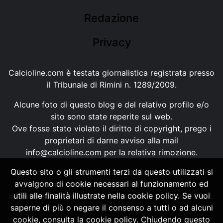
Redazione
Privacy
Calcioline.com è testata giornalistica registrata presso
il Tribunale di Rimini n. 1289/2009.
Alcune foto di questo blog e del relativo profilo e/o
sito sono state reperite sul web.
Ove fosse stato violato il diritto di copyright, prego i
proprietari di darne avviso alla mail
info@calcioline.com
per la relativa rimozione.
Questo sito o gli strumenti terzi da questo utilizzati si
Ogni testo e foto di proprietà di Calcioline.com non
avvalgono di cookie necessari al funzionamento ed
possono essere copiati o riprodotti, senza
utili alle finalità illustrate nella cookie policy. Se vuoi
autorizzazione, ai sensi della normativa n.29 del 2001.
saperne di più o negare il consenso a tutti o ad alcuni
cookie, consulta la cookie policy. Chiudendo questo