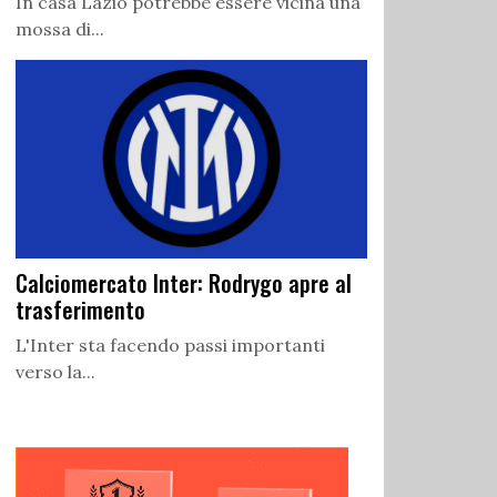
In casa Lazio potrebbe essere vicina una
mossa di...
Calciomercato Inter: Rodrygo apre al
trasferimento
L'Inter sta facendo passi importanti
verso la...