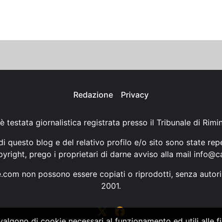
Redazione
Privacy
è testata giornalistica registrata presso il Tribunale di Rimi
i questo blog e del relativo profilo e/o sito sono state rep
opyright, prego i proprietari di darne avviso alla mail
info@ca
ne.com non possono essere copiati o riprodotti, senza autori
2001.
vvalgono di cookie necessari al funzionamento ed utili alle fin