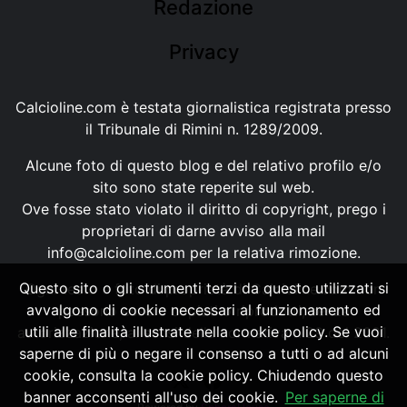
Redazione
Privacy
Calcioline.com è testata giornalistica registrata presso
il Tribunale di Rimini n. 1289/2009.
Alcune foto di questo blog e del relativo profilo e/o
sito sono state reperite sul web.
Ove fosse stato violato il diritto di copyright, prego i
proprietari di darne avviso alla mail
info@calcioline.com
per la relativa rimozione.
Questo sito o gli strumenti terzi da questo utilizzati si
Ogni testo e foto di proprietà di Calcioline.com non
avvalgono di cookie necessari al funzionamento ed
possono essere copiati o riprodotti, senza
utili alle finalità illustrate nella cookie policy. Se vuoi
autorizzazione, ai sensi della normativa n.29 del 2001.
saperne di più o negare il consenso a tutti o ad alcuni
cookie, consulta la cookie policy. Chiudendo questo
banner acconsenti all'uso dei cookie.
Per saperne di