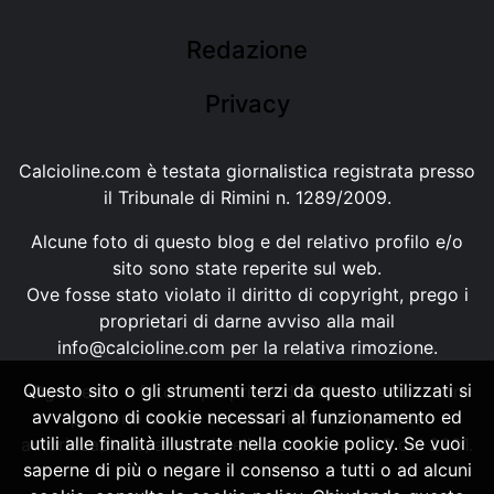
Redazione
Privacy
Calcioline.com è testata giornalistica registrata presso
il Tribunale di Rimini n. 1289/2009.
Alcune foto di questo blog e del relativo profilo e/o
sito sono state reperite sul web.
Ove fosse stato violato il diritto di copyright, prego i
proprietari di darne avviso alla mail
info@calcioline.com
per la relativa rimozione.
Questo sito o gli strumenti terzi da questo utilizzati si
Ogni testo e foto di proprietà di Calcioline.com non
avvalgono di cookie necessari al funzionamento ed
possono essere copiati o riprodotti, senza
utili alle finalità illustrate nella cookie policy. Se vuoi
autorizzazione, ai sensi della normativa n.29 del 2001.
saperne di più o negare il consenso a tutti o ad alcuni