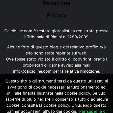
Redazione
Privacy
Calcioline.com è testata giornalistica registrata presso
il Tribunale di Rimini n. 1289/2009.
Alcune foto di questo blog e del relativo profilo e/o
sito sono state reperite sul web.
Ove fosse stato violato il diritto di copyright, prego i
proprietari di darne avviso alla mail
info@calcioline.com
per la relativa rimozione.
Questo sito o gli strumenti terzi da questo utilizzati si
Ogni testo e foto di proprietà di Calcioline.com non
avvalgono di cookie necessari al funzionamento ed
possono essere copiati o riprodotti, senza
utili alle finalità illustrate nella cookie policy. Se vuoi
autorizzazione, ai sensi della normativa n.29 del 2001.
saperne di più o negare il consenso a tutti o ad alcuni
cookie, consulta la cookie policy. Chiudendo questo
banner acconsenti all'uso dei cookie.
Per saperne di