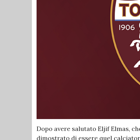
Dopo avere salutato Eljif Elmas, che
dimostrato di essere quel calciatore