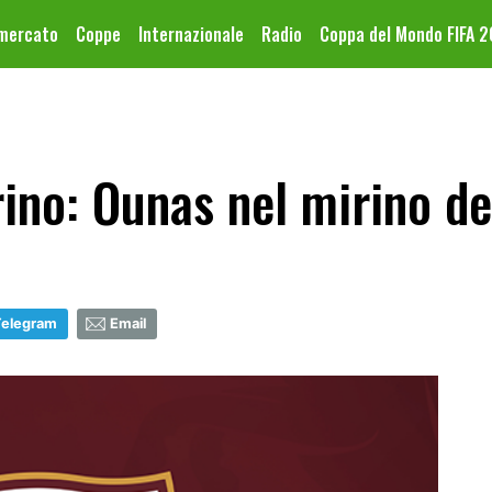
omercato
Coppe
Internazionale
Radio
Coppa del Mondo FIFA 
ino: Ounas nel mirino de
Telegram
Email