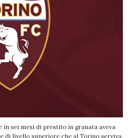
 in sei mesi di prestito in granata aveva
 di livello superiore che al Torino serviva,