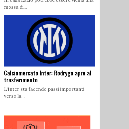
In casa Lazio potrebbe essere vicina una
mossa di...
Calciomercato Inter: Rodrygo apre al
trasferimento
L'Inter sta facendo passi importanti
verso la...